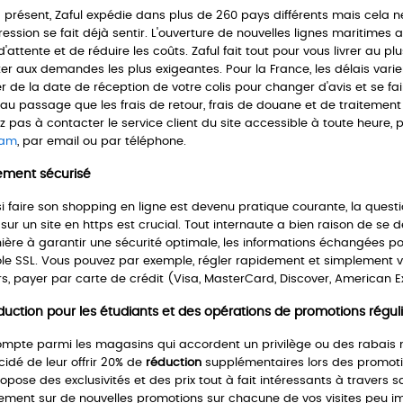
 présent, Zaful expédie dans plus de 260 pays différents mais cela ne 
ression se fait déjà sentir. L'ouverture de nouvelles lignes maritim
'attente et de réduire les coûts. Zaful fait tout pour vous livrer au pl
er aux demandes les plus exigeantes. Pour la France, les délais varien
 de la date de réception de votre colis pour changer d'avis et se fai
au passage que les frais de retour, frais de douane et de traitemen
ez pas à contacter le service client du site accessible à toute heure
ram
, par email ou par téléphone.
ement sécurisé
 faire son shopping en ligne est devenu pratique courante, la questi
sur un site en https est crucial. Tout internaute a bien raison de se d
ère à garantir une sécurité optimale, les informations échangées pou
le SSL. Vous pouvez par exemple, régler rapidement et simplement v
rs, payer par carte de crédit (Visa, MasterCard, Discover, American E
uction pour les étudiants et des opérations de promotions régul
ompte parmi les magasins qui accordent un privilège ou des rabais
cidé de leur offrir 20% de
réduction
supplémentaires lors des promotion
ropose des exclusivités et des prix tout à fait intéressants à travers
ement sur de nouvelles promotions sur chacune de vos visites peu imp