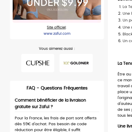
La T
Une 
Un p
Une 
Site officiel
:
www.zaful.com
Black
Un c
Vous aimerez aussi :
La Ten
Être au
ce marc
travail
FAQ - Questions Fréquentes
place u
l'origi
Comment bénéficier de la livraison 
d'auteu
gratuite sur Zaful ?
de ses 
tous les
Pour la France, les frais de port sont offerts
dès 59€ d'achat. Pas besoin de code
Une liv
réduction pour être éligible, il suffit