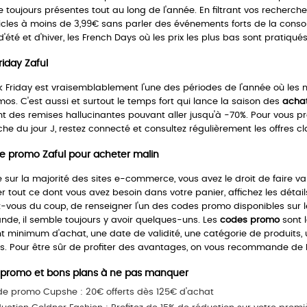
 toujours présentes tout au long de l'année. En filtrant vos recherches
icles à moins de 3,99€ sans parler des événements forts de la consom
'été et d'hiver, les French Days où les prix les plus bas sont pratiqu
riday Zaful
k Friday est vraisemblablement l'une des périodes de l'année où le
mos. C'est aussi et surtout le temps fort qui lance la saison des
acha
nt des remises hallucinantes pouvant aller jusqu'à -70%. Pour vous
che du jour J, restez connecté et consultez régulièrement les offres 
e promo Zaful pour acheter malin
ur la majorité des sites e-commerce, vous avez le droit de faire val
er tout ce dont vous avez besoin dans votre panier, affichez les détai
-vous du coup, de renseigner l'un des codes promo disponibles sur l
e, il semble toujours y avoir quelques-uns. Les
codes promo
sont 
 minimum d'achat, une date de validité, une catégorie de produits
s. Pour être sûr de profiter des avantages, on vous recommande de bie
promo et bons plans à ne pas manquer
e promo Cupshe : 20€ offerts dès 125€ d'achat