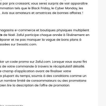
 par prix croissant, vous serez surpris de voir apparaître
mation tels que le Black Friday, le Cyber Monday, les
és. Avis aux amateurs et amatrices de bonnes affaires !
s magasins e-commerce et boutiques physiques multiplient
ts
de Noël. Zaful participe chaque année à l'événement en
 préparer et ne pas manquer la vague de bons plans à
classées sur Swootic.com.
oir un code promo sur Zaful.com. Lorsque vous aurez fini
ls de votre commande à travers le récapitulatif détaillé.
e champ d'application avant de finaliser votre
la plupart du temps, soumis à des conditions comme un
, un nombre limité de consommateurs ou des promotions
n lire la description de l'offre de promotion.