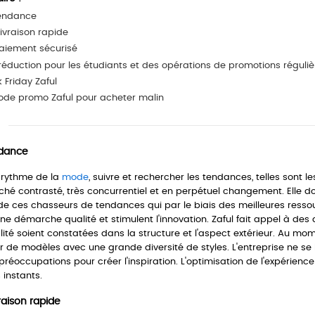
endance
livraison rapide
aiement sécurisé
réduction pour les étudiants et des opérations de promotions réguliè
 Friday Zaful
ode promo Zaful pour acheter malin
dance
 rythme de la
mode
, suivre et rechercher les tendances, telles sont l
hé contrasté, très concurrentiel et en perpétuel changement. Elle d
 de ces chasseurs de tendances qui par le biais des meilleures ress
ne démarche qualité et stimulent l'innovation. Zaful fait appel à des 
nalité soient constatées dans la structure et l'aspect extérieur. Au mom
r de modèles avec une grande diversité de styles. L'entreprise ne se lim
préoccupations pour créer l'inspiration. L'optimisation de l'expérience 
 instants.
raison rapide