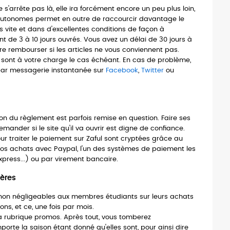
s'arrête pas là, elle ira forcément encore un peu plus loin,
es autonomes permet en outre de raccourcir davantage le
us vite et dans d'excellentes conditions de façon à
t de 3 à 10 jours ouvrés. Vous avez un délai de 30 jours à
re rembourser si les articles ne vous conviennent pas.
t sont à votre charge le cas échéant. En cas de problème,
, par messagerie instantanée sur
Facebook
,
Twitter
ou
on du règlement est parfois remise en question. Faire ses
emander si le site qu'il va ouvrir est digne de confiance.
r traiter le paiement sur Zaful sont cryptées grâce au
os achats avec Paypal, l'un des systèmes de paiement les
xpress...) ou par virement bancaire.
ières
 non négligeables aux membres étudiants sur leurs achats
s, et ce, une fois par mois.
 sa rubrique promos. Après tout, vous tomberez
orte la saison étant donné qu'elles sont, pour ainsi dire