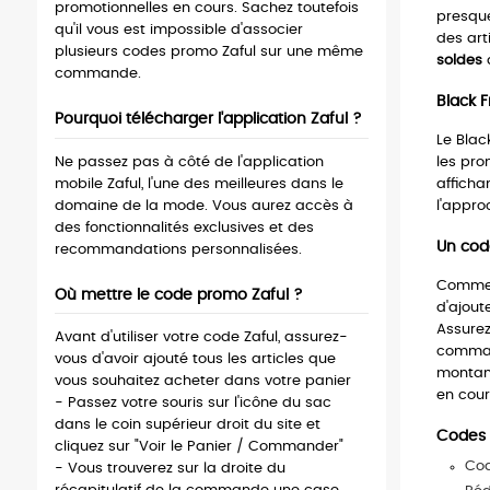
promotionnelles en cours. Sachez toutefois
presque
qu'il vous est impossible d'associer
des art
plusieurs codes promo Zaful sur une même
soldes
d
commande.
Black F
Pourquoi télécharger l'application Zaful ?
Le Blac
Ne passez pas à côté de l'application
les pro
mobile Zaful, l'une des meilleures dans le
afficha
domaine de la mode. Vous aurez accès à
l'appro
des fonctionnalités exclusives et des
Un cod
recommandations personnalisées.
Comme s
Où mettre le code promo Zaful ?
d'ajout
Assurez
Avant d'utiliser votre code Zaful, assurez-
command
vous d'avoir ajouté tous les articles que
montant
vous souhaitez acheter dans votre panier
en cour
- Passez votre souris sur l'icône du sac
dans le coin supérieur droit du site et
Codes 
cliquez sur "Voir le Panier / Commander"
Cod
- Vous trouverez sur la droite du