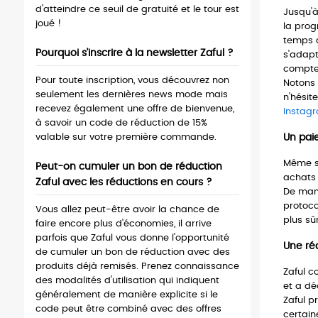
d'atteindre ce seuil de gratuité et le tour est
Jusqu'à
joué !
la prog
temps d
Pourquoi s'inscrire à la newsletter Zaful ?
s'adapt
compter
Pour toute inscription, vous découvrez non
Notons 
seulement les dernières news mode mais
n'hésit
recevez également une offre de bienvenue,
Instag
à savoir un code de réduction de 15%
valable sur votre première commande.
Un pai
Même si
Peut-on cumuler un bon de réduction 
achats 
Zaful avec les réductions en cours ?
De mani
protoco
Vous allez peut-être avoir la chance de
plus sû
faire encore plus d'économies, il arrive
parfois que Zaful vous donne l'opportunité
Une réd
de cumuler un bon de réduction avec des
produits déjà remisés. Prenez connaissance
Zaful c
des modalités d'utilisation qui indiquent
et a dé
généralement de manière explicite si le
Zaful p
code peut être combiné avec des offres
certain